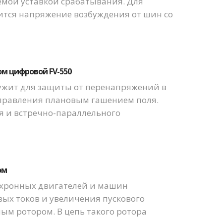
мой уставкой срабатывания. Для
ится напряжение возбуждения от шин со
м цифровой FV-550
жит для защиты от перенапряжений в
 управления плановым гашением поля.
я и встречно-параллельного
ом
инхронных двигателей и машин
вых токов и увеличения пускового
ым ротором. В цепь такого ротора