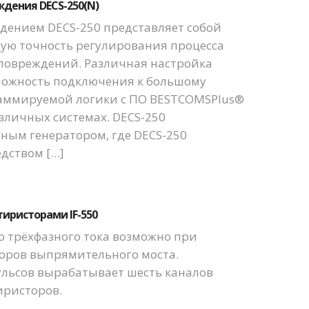
дения DECS-250(N)
дением DECS-250 представляет собой
ую точность регулирования процесса
 повреждений. Различная настройка
можность подключения к большому
раммируемой логики с ПО BESTCOMSPlus®
азличных системах. DECS-250
ным генератором, где DECS-250
дством […]
иристорами IF-550
 трёхфазного тока возможно при
оров выпрямительного моста.
льсов вырабатывает шесть каналов
иристоров.